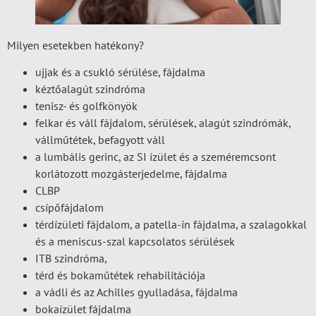
Milyen esetekben hatékony?
ujjak és a csukló sérülése, fájdalma
kéztőalagút szindróma
tenisz- és golfkönyök
felkar és váll fájdalom, sérülések, alagút szindrómák,
vállműtétek, befagyott váll
a lumbális gerinc, az SI ízület és a szeméremcsont
korlátozott mozgásterjedelme, fájdalma
CLBP
csípőfájdalom
térdízületi fájdalom, a patella-ín fájdalma, a szalagokkal
és a meniscus-szal kapcsolatos sérülések
ITB szindróma,
térd és bokaműtétek rehabilitációja
a vádli és az Achilles gyulladása, fájdalma
bokaízület fájdalma