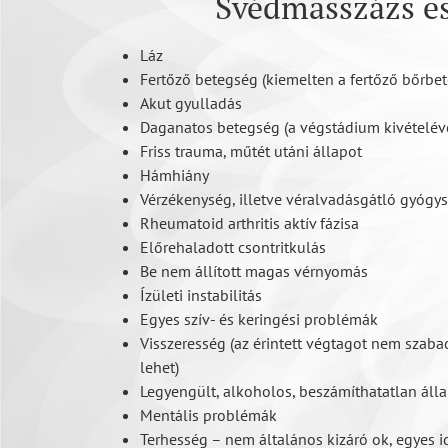
Svédmasszázs es
Láz
Fertőző betegség (kiemelten a fertőző bőrbe
Akut gyulladás
Daganatos betegség (a végstádium kivételév
Friss trauma, műtét utáni állapot
Hámhiány
Vérzékenység, illetve véralvadásgátló gyógy
Rheumatoid arthritis aktív fázisa
Előrehaladott csontritkulás
Be nem állított magas vérnyomás
Ízületi instabilitás
Egyes szív- és keringési problémák
Visszeresség (az érintett végtagot nem szaba
lehet)
Legyengült, alkoholos, beszámíthatatlan áll
Mentális problémák
Terhesség – nem általános kizáró ok, egyes i