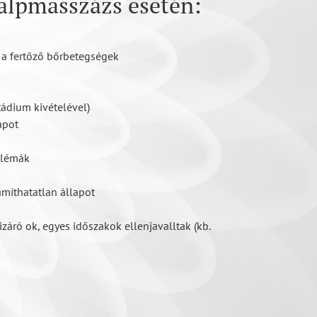
talpmasszázs esetén:
 a fertőző bőrbetegségek
ádium kivételével)
apot
blémák
ámíthatatlan állapot
záró ok, egyes időszakok ellenjavalltak (kb.