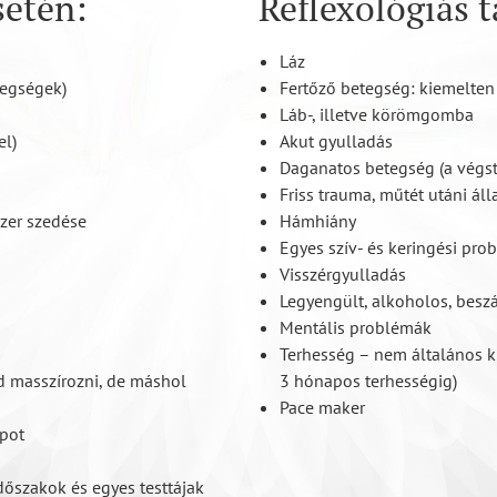
etén:
Reflexológiás 
Láz
tegségek)
Fertőző betegség: kiemelten
Láb-, illetve körömgomba
el)
Akut gyulladás
Daganatos betegség (a végst
Friss trauma, műtét utáni áll
szer szedése
Hámhiány
Egyes szív- és keringési pro
Visszérgyulladás
Legyengült, alkoholos, besz
Mentális problémák
Terhesség – nem általános ki
d masszírozni, de máshol
3 hónapos terhességig)
Pace maker
apot
dőszakok és egyes testtájak