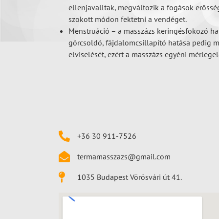
ellenjavalltak, megváltozik a fogások erősség
szokott módon fektetni a vendéget.
Menstruáció – a masszázs keringésfokozó hatá
görcsoldó, fájdalomcsillapító hatása pedig 
elviselését, ezért a masszázs egyéni mérlegel
+36 30 911-7526
termamasszazs@gmail.com
1035 Budapest Vörösvári út 41.