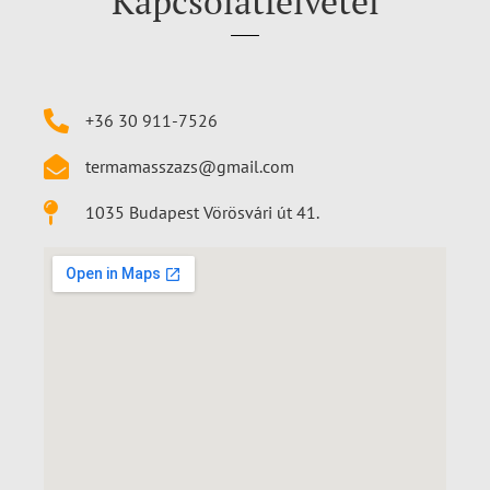
Kapcsolatfelvétel
+36 30 911-7526
termamasszazs@gmail.com
1035 Budapest Vörösvári út 41.