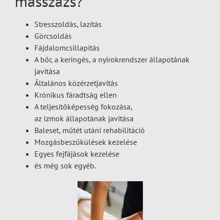
masszázs?
Stresszoldás, lazítás
Görcsoldás
Fájdalomcsillapítás
A bőr, a keringés, a nyirokrendszer állapotának
javítása
Általános közérzetjavítás
Krónikus fáradtság ellen
A teljesítőképesség fokozása,
az izmok állapotának javítása
Baleset, műtét utáni rehabilitáció
Mozgásbeszűkülések kezelése
Egyes fejfájások kezelése
és még sok egyéb.