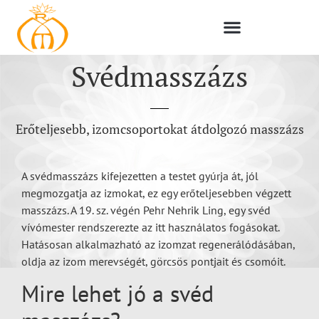
Svédmasszázs
Erőteljesebb, izomcsoportokat átdolgozó masszázs
A svédmasszázs kifejezetten a testet gyúrja át, jól
megmozgatja az izmokat, ez egy erőteljesebben végzett
masszázs. A 19. sz. végén Pehr Nehrik Ling, egy svéd
vívómester rendszerezte az itt használatos fogásokat.
Hatásosan alkalmazható az izomzat regenerálódásában,
oldja az izom merevségét, görcsös pontjait és csomóit.
Mire lehet jó a svéd