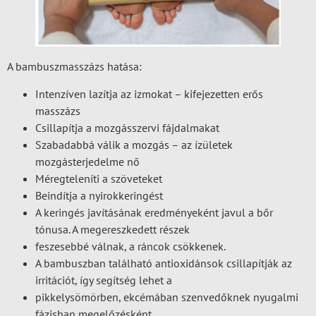
A bambuszmasszázs hatása:
Intenzíven lazítja az izmokat – kifejezetten erős
masszázs
Csillapítja a mozgásszervi fájdalmakat
Szabadabbá válik a mozgás – az ízületek
mozgásterjedelme nő
Méregteleníti a szöveteket
Beindítja a nyirokkeringést
A keringés javításának eredményeként javul a bőr
tónusa. A megereszkedett részek
feszesebbé válnak, a ráncok csökkenek.
A bambuszban található antioxidánsok csillapítják az
irritációt, így segítség lehet a
pikkelysömörben, ekcémában szenvedőknek nyugalmi
fázisban megelőzésként.