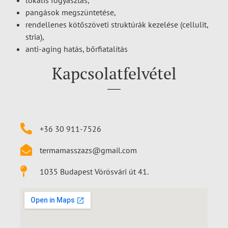
pangások megszüntetése,
rendellenes kötőszöveti struktúrák kezelése (cellulit,
stria),
anti-aging hatás, bőrfiatalítás
Kapcsolatfelvétel
+36 30 911-7526
termamasszazs@gmail.com
1035 Budapest Vörösvári út 41.