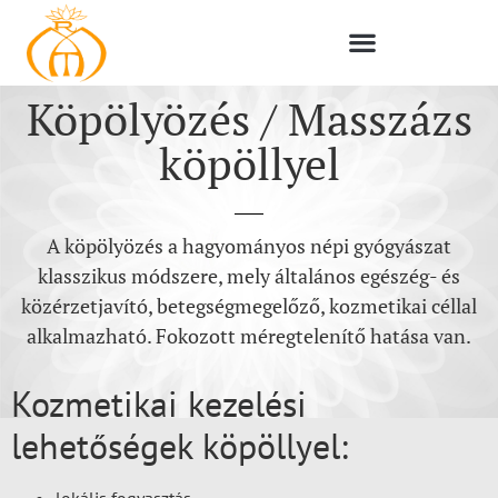
Köpölyözés / Masszázs
köpöllyel
A köpölyözés a hagyományos népi gyógyászat
klasszikus módszere, mely általános egészég- és
közérzetjavító, betegségmegelőző, kozmetikai céllal
alkalmazható. Fokozott méregtelenítő hatása van.
Kozmetikai kezelési
lehetőségek köpöllyel:
lokális fogyasztás,